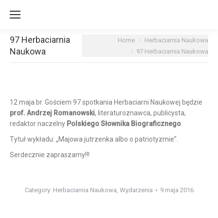
97 Herbaciarnia
You are here:
Home
Herbaciarnia Naukowa
Naukowa
97 Herbaciarnia Naukowa
12 maja br. Gościem 97 spotkania Herbaciarni Naukowej będzie
prof. Andrzej Romanowski
,
literaturoznawca, publicysta,
redaktor naczelny
Polskiego Słownika Biograficznego
.
Tytuł wykładu: „Majowa jutrzenka albo o patriotyzmie”.
Serdecznie zapraszamy!!!
Category:
Herbaciarnia Naukowa
,
Wydarzenia
9 maja 2016