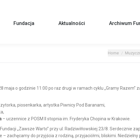
Fundacja
Aktualności
Archiwum Fun
You are here:
Home
Muzyczn
28 maja o godzinie 11:00 po raz drugi
w ramach cyklu „Gramy Razem” z
ytorka, piosenkarka, artystka Piwnicy Pod Baranami,
ka,
a
– uczennice z POSM II stopnia im. Fryderyka Chopina w Krakowie.
e Fundacji „Zawsze Warto” przy ul. Radziwiłłowskiej 23/8. Serdecznie 
ne – zachęcamy do przyjścia z rodziną, przyjaciółmi, bliskimi. Niedzieln