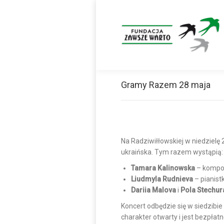
Gramy Razem 28 maja
Na Radziwiłłowskiej w niedzielę 
ukraińska. Tym razem wystąpią:
Tamara Kalinowska
– kompoz
Liudmyla Rudnieva
– pianist
Dariia Malova
i
Pola Stechur
Koncert odbędzie się w siedzibi
charakter otwarty i jest bezpłat