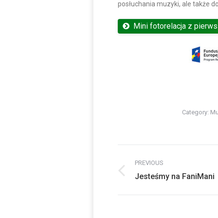
posłuchania muzyki, ale także do
Mini fotorelacja z pier
Category:
Mu
Post
PREVIOUS
navigation
Previous
Jesteśmy na FaniMani
post: