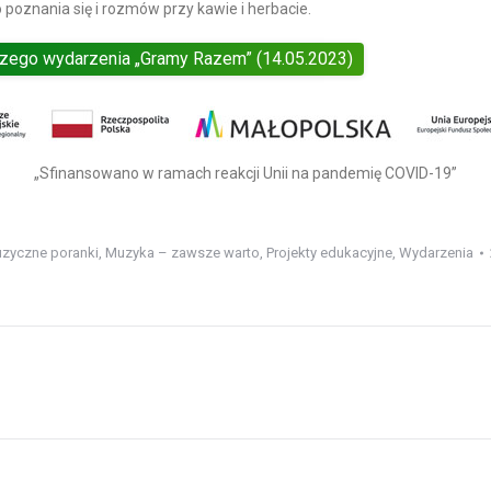
 poznania się i rozmów przy kawie i herbacie.
wszego wydarzenia „Gramy Razem” (14.05.2023)
„Sfinansowano w ramach reakcji Unii na pandemię COVID-19”
zyczne poranki
,
Muzyka – zawsze warto
,
Projekty edukacyjne
,
Wydarzenia
Next
post: