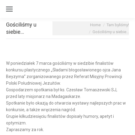
Gościliśmy u
You are here:
Home
Tam byliśmy!
siebie…
Gościliśmy u siebie…
W poniedziałek 7 marca gościliśmy w siedzibie finalistów
konkursu plastycznego
„Śladami błogosławionego ojca Jana
Beyzyma” zorganizowanego przez Referat Misyjny Prowincji
Polski Południowej Jezuitów.
Gospodarzem spotkania był ks. Czesław Tomaszewski SJ,
przed laty misjonarz na Madagaskarze.
Spotkanie było okazją do otwarcia wystawy najlepszych prac w
konkursie, a także wręczenia nagród.
Grupie kilkudziesięciu finalistów dopisały humory, apetyt i
optymizm.
Zapraszamy za rok.