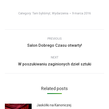
Category:
Tam byliśmy!
,
Wydarzenia
9 marca 2016
Post
PREVIOUS
navigation
Previous
Salon Dobrego Czasu otwarty!
post:
NEXT
Next
W poszukiwaniu zaginionych dzieł sztuki
post:
Related posts
Jaskółki na Kanoniczej