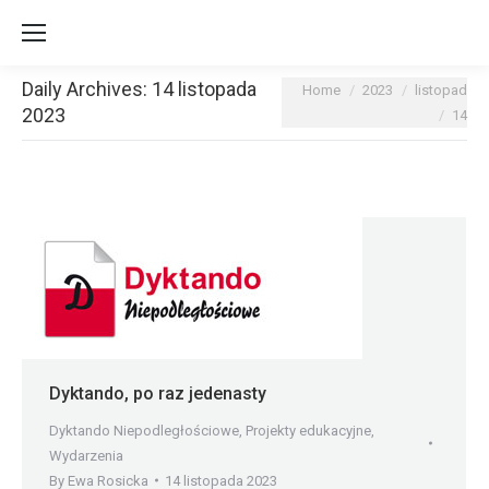
Daily Archives:
14 listopada
You are here:
Home
2023
listopad
2023
14
Dyktando, po raz jedenasty
Dyktando Niepodległościowe
,
Projekty edukacyjne
,
Wydarzenia
By
Ewa Rosicka
14 listopada 2023