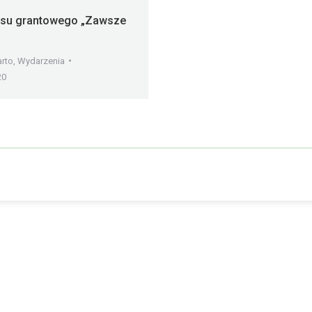
ursu grantowego „Zawsze
rto
,
Wydarzenia
20