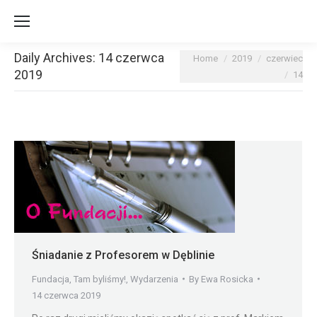
Daily Archives:
14 czerwca
You are here:
Home
2019
czerwiec
2019
14
Śniadanie z Profesorem w Dęblinie
Fundacja
,
Tam byliśmy!
,
Wydarzenia
By
Ewa Rosicka
14 czerwca 2019