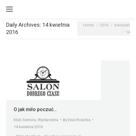
Daily Archives:
14 kwietnia
You are here:
Home
2016
kwiecień
2016
14
O jak miło poczuć…
Klub Seniora
,
Wydarzenia
By
Ewa Rosicka
14 kwietnia 2016