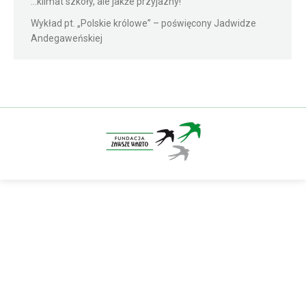
…klimat szkoły, ale jakże przyjazny!
Wykład pt. „Polskie królowe” – poświęcony Jadwidze
Andegaweńskiej