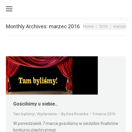
Monthly Archives:
marzec 2016
You are here:
Home
2016
marzec
Gościliśmy u siebie…
Tam byliśmy!
,
Wydarzenia
By
Ewa Rosicka
9 marca 2016
W poniedziałek 7 marca gościliśmy w siedzibie finalistów
konkursu plastycznego