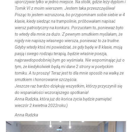
uporczywie tylko w jedno miejsce. Na stolik, gdzie leży dyplom i
Tomik VI z moim wierszem. Jestem taka przeszczęśliwa!
Pisząc to jestem wzruszona, bo przypominam sobie siebie w 4
klasie, kiedy siedząc na trampolinie, próbowałam napisać
wiersz patriotyczny na konkurs. Porzuciłam to, ponieważ było
to wtedy dla mnie za dużo. Z pewnym smutkiem myślałam, że
nigdy nie napiszę własnego wiersza, ponieważ to za trudne.
Gdyby wtedy ktoś mi powiedział, że gdy będę w 8 klasie, moją
pasją i swego rodzaju terapią, będzie właśnie poezja,
najprawdopodobniej bym go wyśmiała. Nie wspominając już o
tym, że kiedykolwiek będą mi dane 2 strony w poetyckim
tomiku. A tu proszę! Teraz jest to dla mnie sposób na walkę ze
smutkiem i honorowanie szczęścia.
Jeszcze raz bardzo dziękuję wszystkim, którzy przyczynili się
do wspaniałości wczorajszego spotkania!
Anna Rudzka, która już do końca życia będzie pamiętać
wieczór 2 kwietnia 2022roku:)
Anna Rudzka