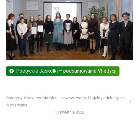
Poetyckie Jaskółki – podsumowanie VI edycji
Category:
Konkursy
,
Muzyka – zawsze warto
,
Projekty edukacyjne
,
Wydarzenia
10 kwietnia 2022
Post