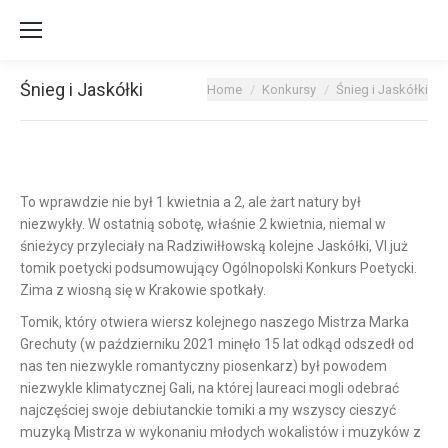
Śnieg i Jaskółki
You are here:
Home
Konkursy
Śnieg i Jaskółki
To wprawdzie nie był 1 kwietnia a 2, ale żart natury był
niezwykły.
W ostatnią sobotę, właśnie 2 kwietnia, niemal w
śnieżycy przyleciały na Radziwiłłowską kolejne Jaskółki, VI już
tomik poetycki podsumowujący Ogólnopolski Konkurs Poetycki.
Zima z wiosną się w Krakowie spotkały.
Tomik, który otwiera wiersz kolejnego naszego Mistrza Marka
Grechuty (w październiku 2021 minęło 15 lat odkąd odszedł od
nas ten niezwykle romantyczny piosenkarz) był powodem
niezwykle klimatycznej Gali, na której laureaci mogli odebrać
najczęściej swoje debiutanckie tomiki a my wszyscy cieszyć
muzyką Mistrza w wykonaniu młodych wokalistów i muzyków z