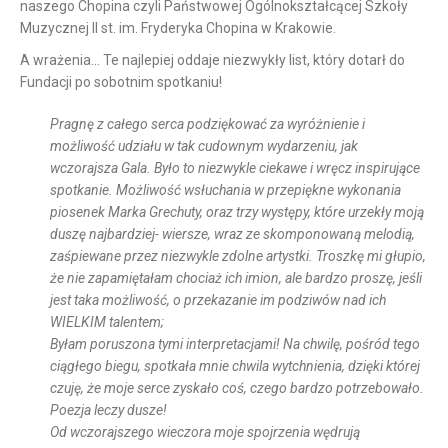
naszego Chopina czyli Państwowej Ogólnokształcącej Szkoły
Muzycznej II st. im. Fryderyka Chopina w Krakowie.
A wrażenia… Te najlepiej oddaje niezwykły list, który dotarł do
Fundacji po sobotnim spotkaniu!
Pragnę z całego serca podziękować za wyróżnienie i
możliwość udziału w tak cudownym wydarzeniu, jak
wczorajsza Gala. Było to niezwykle ciekawe i wręcz inspirujące
spotkanie. Możliwość wsłuchania w przepiękne wykonania
piosenek Marka Grechuty, oraz trzy występy, które urzekły moją
duszę najbardziej- wiersze, wraz ze skomponowaną melodią,
zaśpiewane przez niezwykle zdolne artystki. Troszkę mi głupio,
że nie zapamiętałam chociaż ich imion, ale bardzo proszę, jeśli
jest taka możliwość, o przekazanie im podziwów nad ich
WIELKIM talentem;
Byłam poruszona tymi interpretacjami! Na chwilę, pośród tego
ciągłego biegu, spotkała mnie chwila wytchnienia, dzięki której
czuję, że moje serce zyskało coś, czego bardzo potrzebowało.
Poezja leczy dusze!
Od wczorajszego wieczora moje spojrzenia wędrują