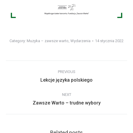
Category:
Muzyka – zawsze warto
,
Wydarzenia
14 stycznia 2022
Post
PREVIOUS
navigation
Previous
Lekcje języka polskiego
post:
NEXT
Next
Zawsze Warto – trudne wybory
post:
Related posts