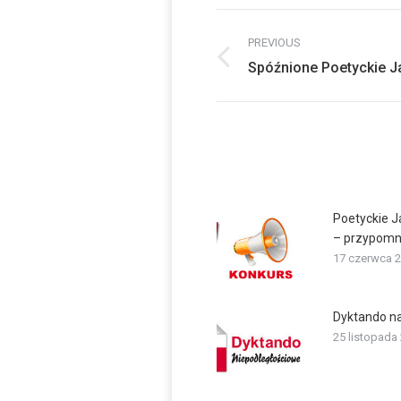
Post
PREVIOUS
navigation
Previous
Spóźnione Poetyckie J
post:
Poetyckie J
– przypomn
17 czerwca 
Dyktando n
25 listopada