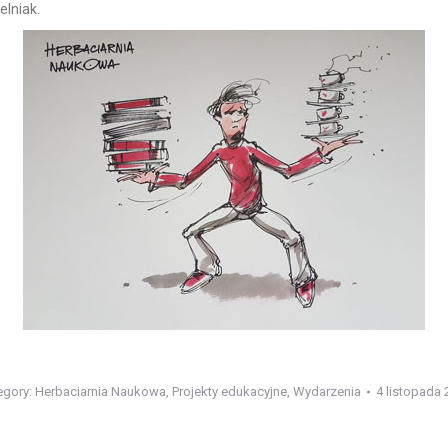
elniak.
egory:
Herbaciarnia Naukowa
,
Projekty edukacyjne
,
Wydarzenia
4 listopada 