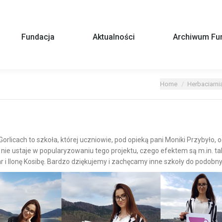
Fundacja
Aktualności
Archiwum Fun
You are here:
Home
Herbaciarn
rlicach to szkoła, której uczniowie, pod opieką pani Moniki Przybyło,
o
nie ustaje w popularyzowaniu tego projektu, czego efektem są m.in. tak
r i Ilonę Kosibę. Bardzo dziękujemy i zachęcamy inne szkoły do podobnyc