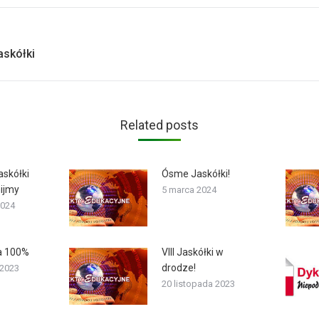
Next
askółki
post:
Related posts
askółki
Ósme Jaskółki!
ijmy
5 marca 2024
2024
a 100%
VIII Jaskółki w
drodze!
 2023
20 listopada 2023