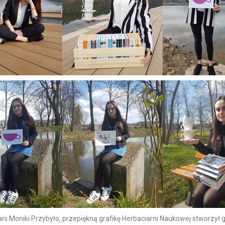
i Moniki Przybyło, przepiękną grafikę Herbaciarni Naukowej stworzył gorl