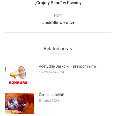
Previous
„Grajmy Panu” w Piwnicy
post:
NEXT
Next
Jaskółki w Łodzi
post:
Related posts
Poetyckie Jaskółki – przypomnijmy
17 czerwca 2024
Ósme Jaskółki!
5 marca 2024