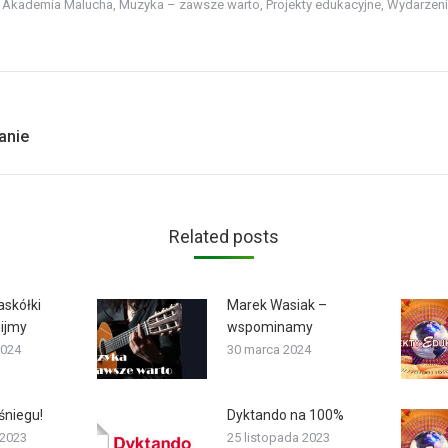
 Akademia Malucha
,
Muzyka – zawsze warto
,
Projekty edukacyjne
,
Wydarzen
Next
anie
post:
Related posts
askółki
Marek Wasiak –
ijmy
wspominamy
2024
30 marca 2024
śniegu!
Dyktando na 100%
 2023
25 listopada 2023