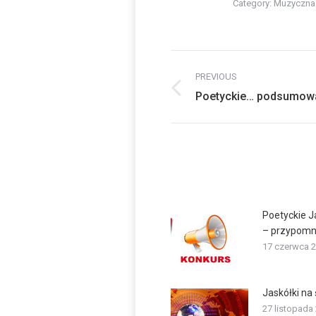
Category:
Muzyczna
Post
PREVIOUS
navigation
Previous
Poetyckie… podsumow
post:
Poetyckie J
– przypomn
17 czerwca 
Jaskółki na 
27 listopada