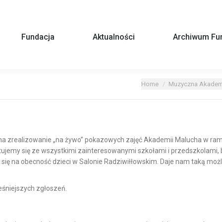
Fundacja
Aktualności
Archiwum Fun
You are here:
Home
Muzyczna Akadem
 na zrealizowanie „na żywo” pokazowych zajęć Akademii Malucha
w ram
ktujemy się ze wszystkimi zainteresowanymi szkołami i przedszkolam
y się na obecność dzieci w Salonie Radziwiłłowskim. Daje nam taką mo
śniejszych zgłoszeń.