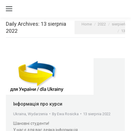
Daily Archives:
13 sierpnia
You are here:
Home
2022
sierpień
2022
13
Інформація про курси
Ukraina
,
Wydarzenia
By
Ewa Rosicka
13 sierpnia 2022
Шановні студенти!
У нас є для вас деяка інформація.