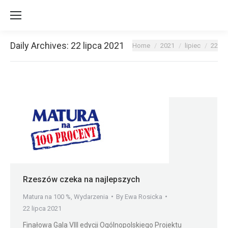
Daily Archives:
22 lipca 2021
You are here:
Home
2021
lipiec
22
Rzeszów czeka na najlepszych
Matura na 100 %
,
Wydarzenia
By
Ewa Rosicka
22 lipca 2021
Finałowa Gala VIII edycji Ogólnopolskiego Projektu