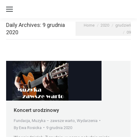
Daily Archives:
9 grudnia
You are here:
Home
2020
grudzień
2020
09
Koncert urodzinowy
Fundacja
,
Muzyka – zawsze warto
,
Wydarzenia
By
Ewa Rosicka
9 grudnia 2020