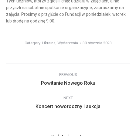
Tych uczniów, którzy zgłosili chęć udziału w zajęciach, a nie
przyszli na sobotnie spotkanie organizacyjne, zapraszamy na
zajęcia. Prosimy o przyjście do Fundacji w poniedziałek, wtorek
lub środę na godzinę 9.00.
Category:
Ukraina
,
Wydarzenia
30 stycznia 2023
Post
PREVIOUS
navigation
Previous
Powitanie Nowego Roku
post:
NEXT
Next
Koncert noworoczny i aukcja
post: