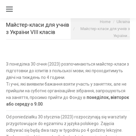
You are here:
Home
Ukraina
Майстер-класи для учнів
Майстер-класи для учнів з
з України VIII класів
України…
З понеділка 30 січня (2023) розпочинаються майстер-класи з
підготовки до іспитів
з польської мови, які проходитимуть
двічі на тиждень по 4 години.
Ті учні, які виявили бажання взяти участь у заняттях, але не
прийшли на суботнє організаційне зібрання, запрошуються
на заняття, просимо прийти до Фонду в
понеділок, вівторок
або середу о 9.00
.
Od poniedziałku 30 stycznia (2023) rozpoczynają się warsztaty
przygotowujące do egzaminu z języka polskiego. Zajęcia
odbywać się będą dwa razy w tygodniu po 4 godziny lekcyjne.