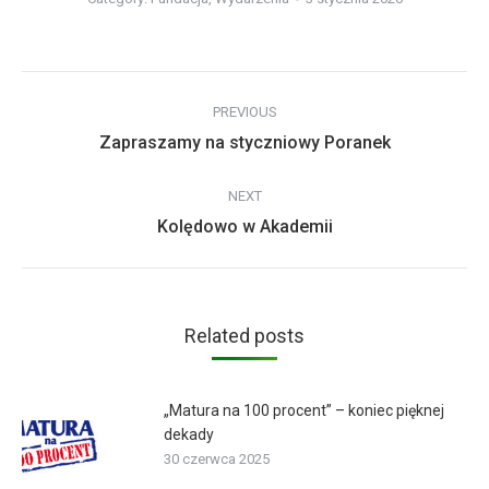
Post
PREVIOUS
navigation
Previous
Zapraszamy na styczniowy Poranek
post:
NEXT
Next
Kolędowo w Akademii
post:
Related posts
„Matura na 100 procent” – koniec pięknej
dekady
30 czerwca 2025