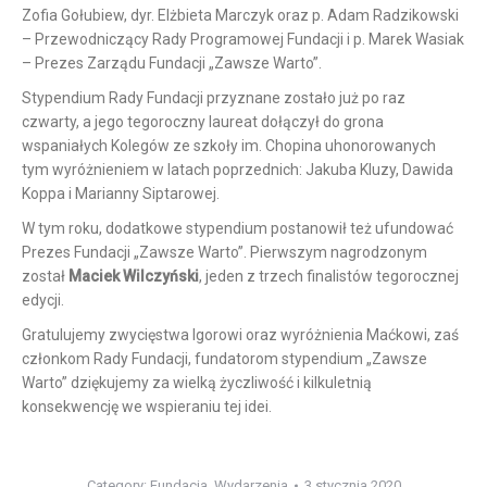
Zofia Gołubiew, dyr. Elżbieta Marczyk oraz p. Adam Radzikowski
– Przewodniczący Rady Programowej Fundacji i p. Marek Wasiak
– Prezes Zarządu Fundacji „Zawsze Warto”.
Stypendium Rady Fundacji przyznane zostało już po raz
czwarty, a jego tegoroczny laureat dołączył do grona
wspaniałych Kolegów ze szkoły im. Chopina uhonorowanych
tym wyróżnieniem w latach poprzednich: Jakuba Kluzy, Dawida
Koppa i Marianny Siptarowej.
W tym roku, dodatkowe stypendium postanowił też ufundować
Prezes Fundacji „Zawsze Warto”. Pierwszym nagrodzonym
został
Maciek Wilczyński
, jeden z trzech finalistów tegorocznej
edycji.
Gratulujemy zwycięstwa Igorowi oraz wyróżnienia Maćkowi, zaś
członkom Rady Fundacji, fundatorom stypendium „Zawsze
Warto” dziękujemy za wielką życzliwość i kilkuletnią
konsekwencję we wspieraniu tej idei.
Category:
Fundacja
,
Wydarzenia
3 stycznia 2020