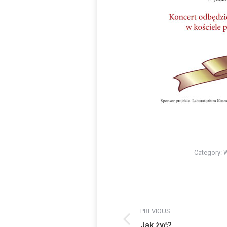
Category:
W
Post
navigation
PREVIOUS
Previous
Jak żyć?