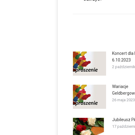
post:
Koncert dla 
6.10.2023
2 październi
Wariacje
Geldbergow
26 maja 2023
Jubileusz 
17 październ