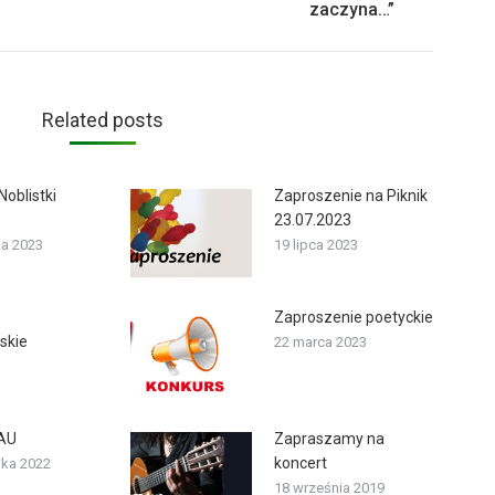
zaczyna…”
post:
Related posts
Noblistki
Zaproszenie na Piknik
23.07.2023
ka 2023
19 lipca 2023
Zaproszenie poetyckie
skie
22 marca 2023
PAU
Zapraszamy na
koncert
ika 2022
18 września 2019