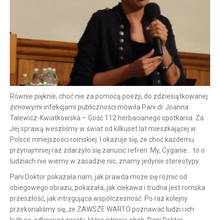
Równie pięknie, choć nie za pomocą poezji, do zdziesiątkowanej
zimowymi infekcjami publiczności mówiła Pani dr Joanna
Talewicz-Kwiatkowska – Gość 112 herbacianego spotkania. Za
Jej sprawą weszliśmy w świat od kilkuset lat mieszkającej w
Polsce mniejszości romskiej. I okazuje się, że choć każdemu
przynajmniej raz zdarzyło się zanucić refren: My, Cyganie… to o
ludziach nie wiemy w zasadzie nic, znamy jedynie stereotypy.
Pani Doktor pokazała nam, jak prawda może się różnić od
obiegowego obrazu, pokazała, jak ciekawa i trudna jest romska
przeszłość, jak intrygująca współczesność. Po raz kolejny
przekonaliśmy się, że ZAWSZE WARTO poznawać ludzi i ich
kulturę, odkrywać światy, które istnieją obok. Pani Doktor