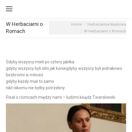
W Herbaciarni o
You are here:
Home
Herbaciarnia Naukowa
Romach
W Herbaciarni o Romach
Gdyby wszyscy mieli po cztery jabłka
gdyby wszyscy byli silni jak konie
gdyby wszyscy byli jednakowo
bezbronni w miłości
gdyby każdy miał to samo
nikt nikomu nie byłby potrzebny
Pisał o różnicach między nami – ludźmi ksiądz Twardowski.