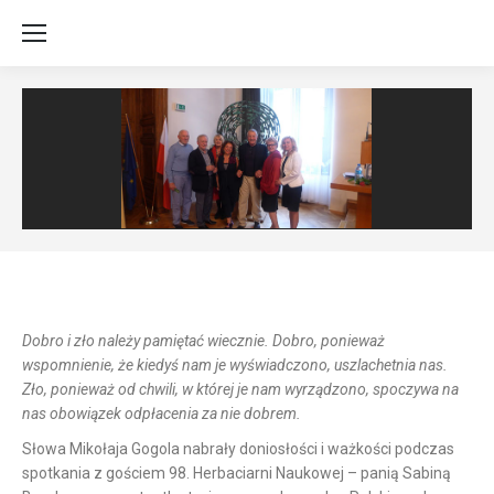
Dobro i zło należy pamiętać wiecznie. Dobro, ponieważ
wspomnienie, że kiedyś nam je wyświadczono, uszlachetnia nas.
Zło, ponieważ od chwili, w której je nam wyrządzono, spoczywa na
nas obowiązek odpłacenia za nie dobrem.
Słowa Mikołaja Gogola nabrały doniosłości i ważkości podczas
spotkania z gościem 98. Herbaciarni Naukowej – panią Sabiną