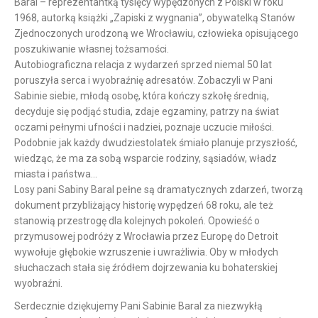
Baral – reprezentantką tysięcy wypędzonych z Polski w roku
1968, autorką książki „Zapiski z wygnania”, obywatelką Stanów
Zjednoczonych urodzoną we Wrocławiu, człowieka opisującego
poszukiwanie własnej tożsamości.
Autobiograficzna relacja z wydarzeń sprzed niemal 50 lat
poruszyła serca i wyobraźnię adresatów. Zobaczyli w Pani
Sabinie siebie, młodą osobę, która kończy szkołę średnią,
decyduje się podjąć studia, zdaje egzaminy, patrzy na świat
oczami pełnymi ufności i nadziei, poznaje uczucie miłości.
Podobnie jak każdy dwudziestolatek śmiało planuje przyszłość,
wiedząc, że ma za sobą wsparcie rodziny, sąsiadów, władz
miasta i państwa…
Losy pani Sabiny Baral pełne są dramatycznych zdarzeń, tworzą
dokument przybliżający historię wypędzeń 68 roku, ale też
stanowią przestrogę dla kolejnych pokoleń. Opowieść o
przymusowej podróży z Wrocławia przez Europę do Detroit
wywołuje głębokie wzruszenie i uwrażliwia. Oby w młodych
słuchaczach stała się źródłem dojrzewania ku bohaterskiej
wyobraźni.
Serdecznie dziękujemy Pani Sabinie Baral za niezwykłą