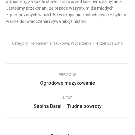
atmosferę, za każde słowo i ciszę przed kolejnym, za pytania…
Jesteśmy przekonani, że przede wszystkim dla młodych –
zgromadzonych w auli PAU w skupieniu zasłuchanych – było to
ważne doświadczenie i żywa lekcja historii.
Category:
Herbaciarnia Naukowa
,
Wydarzenia
4 czerwca 2016
Post
PREVIOUS
navigation
Previous
Ogrodowe muzykowanie
post:
NEXT
Next
Sabina Baral – Trudne powroty
post: