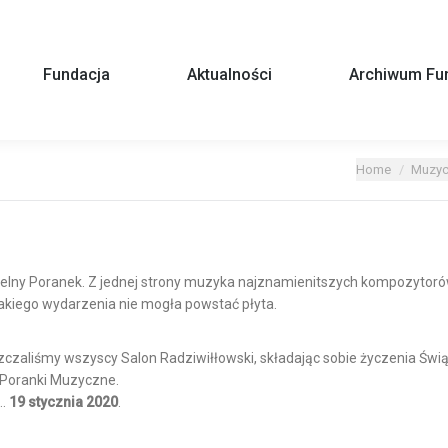
Fundacja
Aktualności
Archiwum Fun
You are here:
Home
Muzyc
elny Poranek.
Z jednej strony muzyka najznamienitszych kompozytorów
akiego wydarzenia nie mogła powstać płyta.
aliśmy wszyscy Salon Radziwiłłowski, składając sobie życzenia Świą
 Poranki Muzyczne.
k…
19 stycznia 2020
.