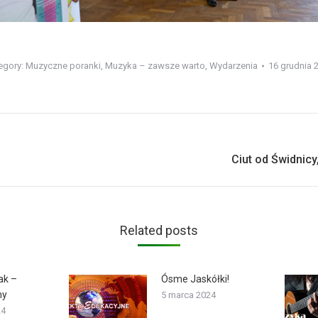
egory:
Muzyczne poranki
,
Muzyka – zawsze warto
,
Wydarzenia
16 grudnia 
Next
Ciut od Świdnic
post:
Related posts
ak –
Ósme Jaskółki!
my
5 marca 2024
24