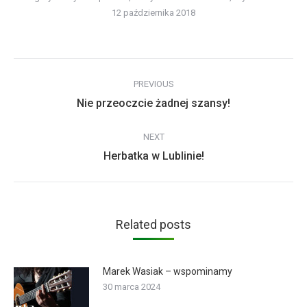
12 października 2018
Post
PREVIOUS
navigation
Previous
Nie przeoczcie żadnej szansy!
post:
NEXT
Next
Herbatka w Lublinie!
post:
Related posts
Marek Wasiak – wspominamy
30 marca 2024