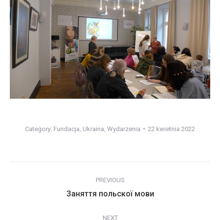
Category:
Fundacja
,
Ukraina
,
Wydarzenia
22 kwietnia 2022
Post
PREVIOUS
navigation
Previous
Заняття польскої мови
post:
NEXT