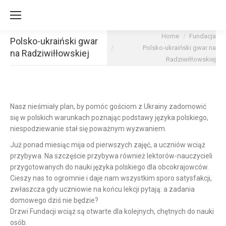
You are here:
Home
Fundacja
Polsko-ukraiński gwar
Polsko-ukraiński gwar na
na Radziwiłłowskiej
Radziwiłłowskiej
Nasz nieśmiały plan, by pomóc gościom z Ukrainy
zadomowić
się w polskich warunkach poznając podstawy języka polskiego,
niespodziewanie stał się poważnym wyzwaniem.
Już ponad miesiąc mija od pierwszych zajęć, a uczniów wciąż
przybywa. Na szczęście przybywa również lektorów-nauczycieli
przygotowanych do nauki języka polskiego dla obcokrajowców.
Cieszy nas to ogromnie i daje nam wszystkim sporo satysfakcji,
zwłaszcza gdy uczniowie na końcu lekcji pytają: a zadania
domowego dziś nie będzie?
Drzwi Fundacji wciąż są otwarte dla kolejnych, chętnych do nauki
osób.