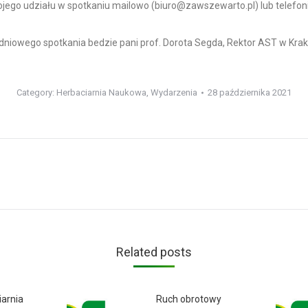
ego udziału w spotkaniu mailowo (biuro@zawszewarto.pl) lub telefoni
dniowego spotkania bedzie pani prof. Dorota Segda, Rektor AST w Krak
Category:
Herbaciarnia Naukowa
,
Wydarzenia
28 października 2021
Next
post:
Related posts
iarnia
Ruch obrotowy