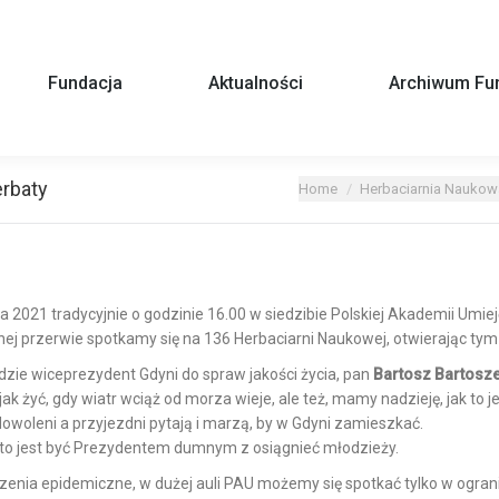
Fundacja
Aktualności
Archiwum Fun
erbaty
You are here:
Home
Herbaciarnia Naukow
da 2021 tradycyjnie o godzinie 16.00 w siedzibie Polskiej Akademii Umie
ej przerwie spotkamy się na 136 Herbaciarni Naukowej, otwierając ty
e wiceprezydent Gdyni do spraw jakości życia, pan
Bartosz Bartosz
ak żyć, gdy wiatr wciąż od morza wieje, ale też, mamy nadzieję, jak to 
owoleni a przyjezdni pytają i marzą, by w Gdyni zamieszkać.
 to jest być Prezydentem dumnym z osiągnieć młodzieży.
czenia epidemiczne, w dużej auli PAU możemy się spotkać tylko w ograni