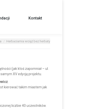
dacji
Kontakt
a
Herbaciarnia wciąż bez herbaty
jętności
(jak ktoś zapomniał – ul.
m samym XV edycję projektu.
ewicz
.
jest kierować takim miastem jak
czonej liczbie 40 uczestników.