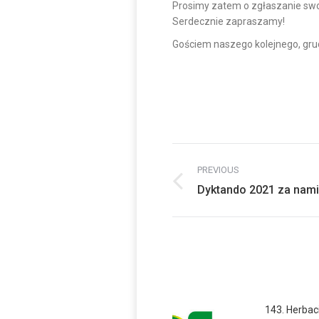
Prosimy zatem o zgłaszanie swoj
Serdecznie zapraszamy!
Gościem naszego kolejnego, gru
Post
PREVIOUS
navigation
Previous
Dyktando 2021 za nami
post:
143. Herbac