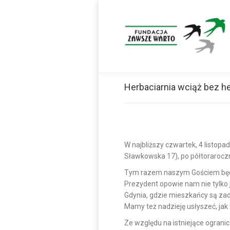
Herbaciarnia wciąż bez h
W najbliższy czwartek, 4 listopa
Sławkowska 17), po półtoraroczn
Tym razem naszym Gościem będzi
Prezydent opowie nam nie tylko j
Gdynia, gdzie mieszkańcy są zad
Mamy też nadzieję usłyszeć, jak
Ze względu na istniejące ograni