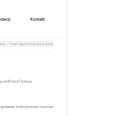
dacji
Kontakt
aina
Нові курси польської мови
до роботи в Польщі.
 повідомимо електронною поштою