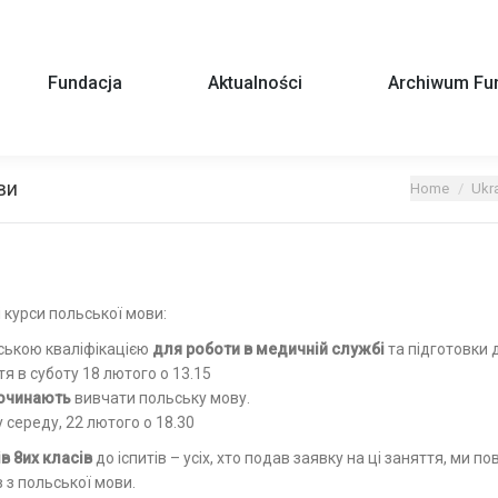
Fundacja
Aktualności
Archiwum Fun
ви
You are here:
Home
Ukr
 курси польської мови:
ською кваліфікацією
для роботи в медичній службі
та підготовки 
я в суботу 18 лютого о 13.15
очинають
вивчати польську мову.
 середу, 22 лютого о 18.30
в 8их класів
до іспитів – усіх, хто подав заявку на ці заняття, ми
 з польської мови.