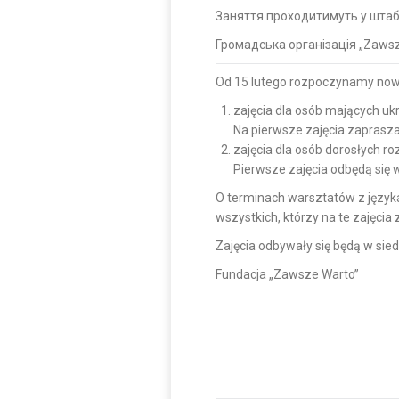
Заняття проходитимуть у штаб-к
Громадська організація „Zawsz
Od 15 lutego rozpoczynamy nowe
zajęcia dla osób mających ukr
Na pierwsze zajęcia zaprasza
zajęcia dla osób dorosłych r
Pierwsze zajęcia odbędą się w
O terminach warsztatów z język
wszystkich, którzy na te zajęcia z
Zajęcia odbywały się będą w siedz
Fundacja „Zawsze Warto”