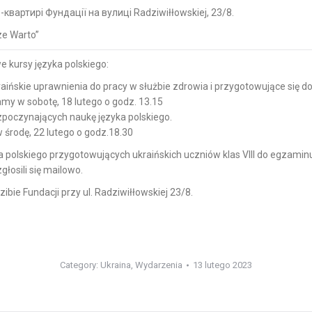
вартирі Фундації на вулиці Radziwiłłowskiej, 23/8.
e Warto”
 kursy języka polskiego:
aińskie uprawnienia do pracy w służbie zdrowia i przygotowujące się do
my w sobotę, 18 lutego o godz. 13.15
ozpoczynających naukę języka polskiego.
 środę, 22 lutego o godz.18.30
a polskiego przygotowujących ukraińskich uczniów klas VIII do egzam
głosili się mailowo.
ibie Fundacji przy ul. Radziwiłłowskiej 23/8.
Category:
Ukraina
,
Wydarzenia
13 lutego 2023