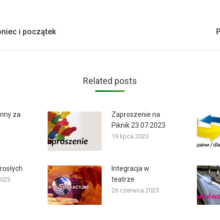
Next
oniec i początek
post:
Related posts
inny za
Zaproszenie na
Piknik 23.07.2023
19 lipca 2023
orosłych
Integracja w
teatrze
2023
26 czerwca 2023