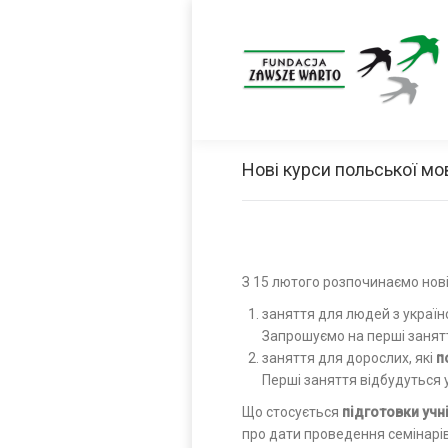
Нові курси польської мо
З 15 лютого розпочинаємо нові
заняття для людей з україн
Запрошуємо на перші занятт
заняття для дорослих, які
п
Перші заняття відбудуться у
Що стосується
підготовки учні
про дати проведення семінарів